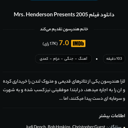
دانلود فیلم Mrs. Henderson Presents 2005
خانم هندرسون تقدیم می‌کند
7.0
(17K رای)
103 دقیقه
آهنگ
-
جنگی
-
درام
-
کمدی
لارا هندرسون یکی از تئاترهای قدیمی و متروک لندن را خریداری کرده
و ان را به اجاره میدهد، در ابتدا موفقیتی نیز کسب شده و به شهرت
و سرمایه ای دست پیدا میکنند، اما ...
اطلاعات بیشتر
ستارگان :
Christopher Guest
,
Bob Hoskins
,
Judi Dench