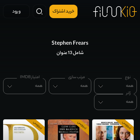
خرید اشتراک
ورود
Stephen Frears
شامل 13 عنوان
نوع
مرتب سازی
امتیاز IMDB
همه
همه
همه
ژانر
همه
زیرنویس
زیرنویس
زیرنویس