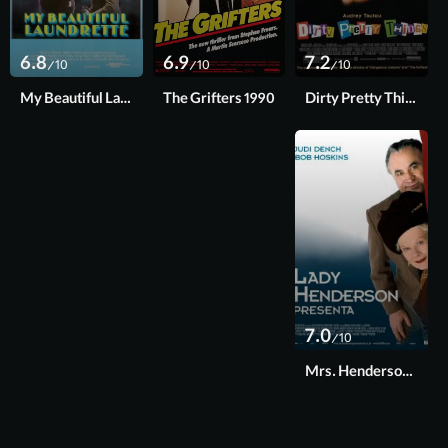
6.8
6.9
7.2
/10
/10
/10
My Beautiful Laundrette 1985
The Grifters 1990
Dirty Pretty Things 2002
7.0
/10
Mrs. Henderson Presents 2005