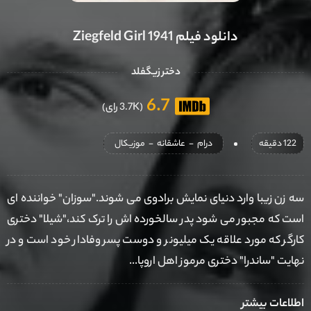
دانلود فیلم Ziegfeld Girl 1941
دختر زیگفلد
6.7
(3.7K رای)
122 دقیقه
درام
-
عاشقانه
-
موزیکال
سه زن زیبا وارد دنیای نمایش برادوی می شوند."سوزان" خواننده ای
است که مجبور می شود پدر سالخورده اش را ترک کند،"شیلا" دختری
کارگر که مورد علاقه یک میلیونر و دوست پسر وفادار خود است و در
نهایت "ساندرا" دختری مرموز اهل اروپا...
اطلاعات بیشتر