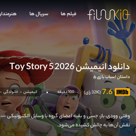
فیلم ها
سریال ها
هنرمندا
دانلود انیمیشن Toy Story 5 2026
داستان اسباب بازی ۵
7.6
100 دقیقه
انیمیشن
-
خانوادگی
-
(32K رای)
وقتی وودی، باز، جسی و بقیه اعضای گروه با وسایل الکترونیکی — 
نقش آن‌ها به چالش کشیده می‌شود.