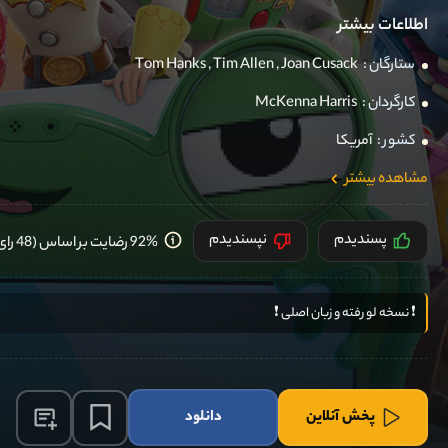
اطلاعات بیشتر
ستارگان :
Joan Cusack
,
Tim Allen
,
Tom Hanks
کارگردان :
McKenna Harris
کشور :
آمریکا
مشاهده بیشتر
پسندیدم
نپسندیدم
92% رضایت بر اساس (48 رای) کاربران
❗️ نسخه لو رفته و زبان اصلی ❗️
پخش آنلاین
دانلود