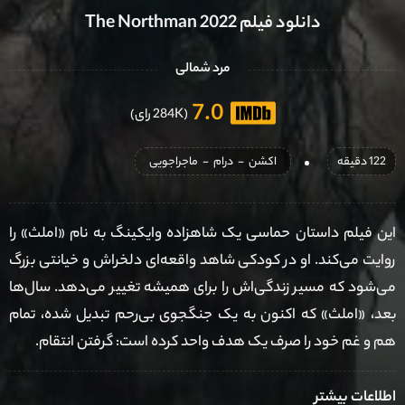
دانلود فیلم The Northman 2022
مرد شمالی
7.0
(284K رای)
122 دقیقه
اکشن
-
درام
-
ماجراجویی
این فیلم داستان حماسی یک شاهزاده وایکینگ به نام «املث» را
روایت می‌کند. او در کودکی شاهد واقعه‌ای دلخراش و خیانتی بزرگ
می‌شود که مسیر زندگی‌اش را برای همیشه تغییر می‌دهد. سال‌ها
بعد، «املث» که اکنون به یک جنگجوی بی‌رحم تبدیل شده، تمام
هم و غم خود را صرف یک هدف واحد کرده است: گرفتن انتقام.
اطلاعات بیشتر