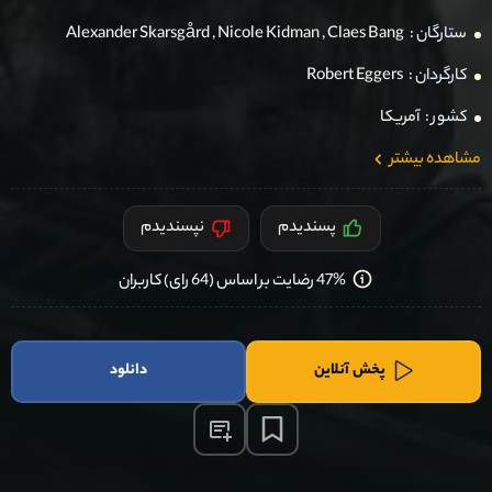
ستارگان :
Claes Bang
,
Nicole Kidman
,
Alexander Skarsgård
کارگردان :
Robert Eggers
کشور :
آمریکا
مشاهده بیشتر
پسندیدم
نپسندیدم
47% رضایت بر اساس (64 رای) کاربران
پخش آنلاین
دانلود