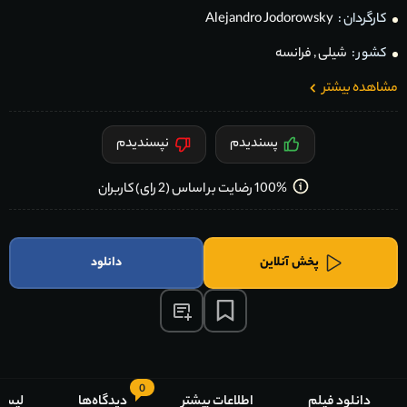
کارگردان :
Alejandro Jodorowsky
کشور :
شیلی
,
فرانسه
مشاهده بیشتر
پسندیدم
نپسندیدم
100% رضایت بر اساس (2 رای) کاربران
پخش آنلاین
دانلود
0
دانلود فیلم
اطلاعات بیشتر
دیدگاه‌ها
لیست