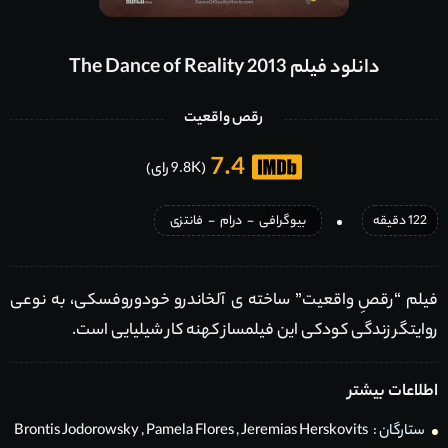
دانلود فیلم The Dance of Reality 2013
رقص واقعیت
7.4
(9.8K رای)
122 دقیقه
بیوگرافی
-
درام
-
فانتزی
فیلم “رقصِ واقعیت” ساخته ی آلخاندرو خودوروفسکی، به نوعی
روایتگر زندگی کودکی این فیلمساز کهنه کار شیلیایی است.
اطلاعات بیشتر
ستارگان :
Jeremias Herskovits
,
Pamela Flores
,
Brontis Jodorowsky