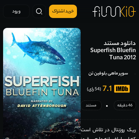
خرید اشتراک
ورود
دانلود مستند
Superfish Bluefin
Tuna 2012
سوپر ماهی بلوفین تن
7.1
(54 رای)
46 دقیقه
مستند
ریک روزنتال در تلاش است