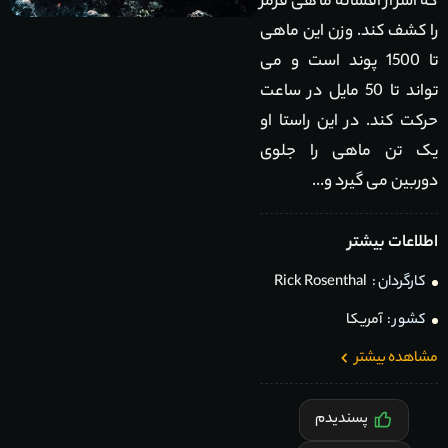
که اسرار افسانه ماهی قرمز
را کشف کند. وزن این ماهی
تا 1500 پوند است و می
تواند تا 50 مایل در ساعت
حرکت کند. در این راستا او
یک تن ماهی را جلوی
دوربین می گیرد و...
اطلاعات بیشتر
کارگردان :
Rick Rosenthal
کشور :
آمریکا
مشاهده بیشتر
پسندیدم