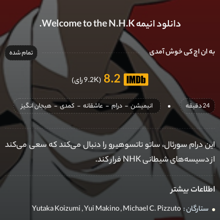
دانلود انیمه Welcome to the N.H.K.
به ان اچ کی خوش آمدی
تمام شده
8.2
(9.2K رای)
24 دقیقه
انیمیشن
-
درام
-
عاشقانه
-
کمدی
-
هیجان انگیز
این درام سورئال، ساتو تاتسوهیرو را دنبال می‌کند که سعی می‌کند
از دسیسه‌های شیطانی NHK فرار کند.
اطلاعات بیشتر
ستارگان :
Michael C. Pizzuto
,
Yui Makino
,
Yutaka Koizumi