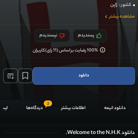
کشور :
ژاپن
مشاهده بیشتر
پسندیدم
نپسندیدم
100% رضایت بر اساس (11 رای) کاربران
دانلود
2
دانلود انیمه
اطلاعات بیشتر
دیدگاه‌ها
لیست
دانلود Welcome to the N.H.K.