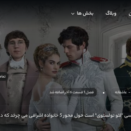
ن
وبلاگ
بخش ها
تمام
-
عاشقانه
فصل 1 قسمت 6 آخر اضافه شد
این مینی سریال که اقتباسی از کتاب «جنگ و صلح» نویسنده ی روسی "لئو تولستوی" است حول محور 5 خانواده اشراف