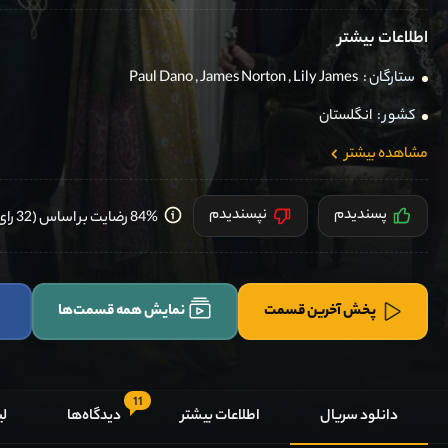
اطلاعات بیشتر
ستارگان :
Lily James
,
James Norton
,
Paul Dano
کشور :
انگلستان
مشاهده بیشتر
پسندیدم
نپسندیدم
84% رضایت بر اساس (32 رای) کاربران
پخش آخرین قسمت
نمایش همه قسمت‌ها
11
دانلود سریال
اطلاعات بیشتر
دیدگاه‌ها
لی