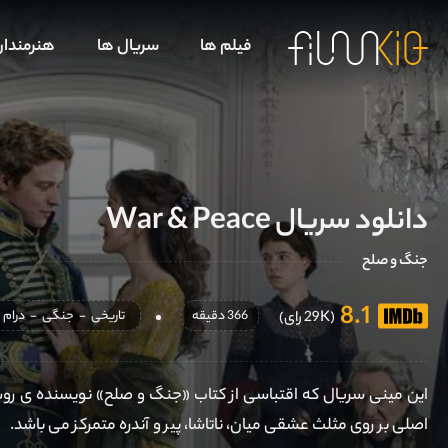
فیلم ها
سریال ها
هنرمندا
دانلود سریال War & Peace
جنگ و صلح
8.1
366 دقیقه
تاریخی
-
جنگی
-
درام
(29K رای)
اصلی بر روی مثلث عشقی میان، ناتاشا، پیر و آندره متمرکز می باشد.