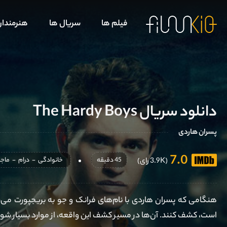
فیلم ها
سریال ها
هنرمندا
دانلود سریال The Hardy Boys
پسران هاردی
7.0
45 دقیقه
خانوادگی
-
درام
-
ماجر
(3.9K رای)
هنگامی که پسران هاردی با نام‌های فرانک و جو به بریجپورت می‌رسن
است، کشف کنند. آن‌ها در مسیر کشف این واقعه، از موارد بسیار شوم‌ت