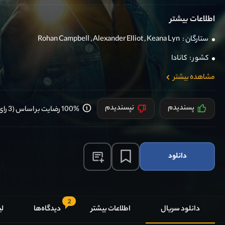
اطلاعات بیشتر
ستارگان :
Keana Lyn
,
Alexander Elliot
,
Rohan Campbell
کشور :
کانادا
مشاهده بیشتر
پسندیدم
نپسندیدم
100% رضایت بر اساس (3 رای) کاربران
دانلود
2
دانلود سریال
اطلاعات بیشتر
دیدگاه‌ها
لی