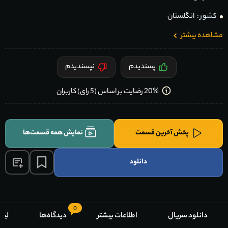
کشور :
انگلستان
مشاهده بیشتر
پسندیدم
نپسندیدم
20% رضایت بر اساس (5 رای) کاربران
پخش آخرین قسمت
نمایش همه قسمت‌ها
دانلود
0
دانلود سریال
اطلاعات بیشتر
دیدگاه‌ها
لیس