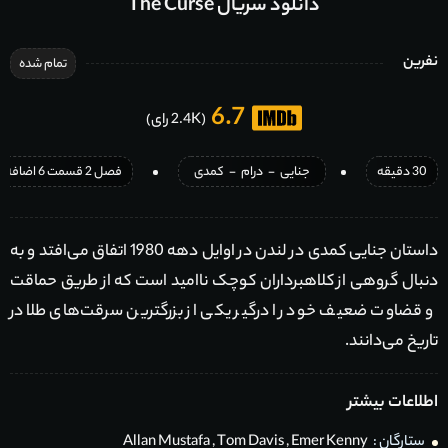
دانلود سریال The Curse
نفرین
تمام شده
6.7
(2.4K رای)
30 دقیقه
جنایی
-
درام
-
کمدی
فصل 2 قسمت 6 اضافه شد
داستان جنایی کمدی در لندن در اوایل دهه 1980 اتفاق می‌افتد و به
دنبال گروهی از کلاهبرداران کوچک ناامید است که از طریق حماقت
و قضاوت ضعیف خود را درگیر یکی از بزرگترین سرقت‌های طلا در
تاریخ می‌دانند.
اطلاعات بیشتر
ستارگان :
Emer Kenny
,
Tom Davis
,
Allan Mustafa