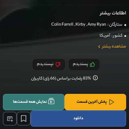
اطلاعات بیشتر
ستارگان :
Amy Ryan
,
Kirby
,
Colin Farrell
کشور :
آمریکا
مشاهده بیشتر
پسندیدم
نپسندیدم
83% رضایت بر اساس (66 رای) کاربران
پخش آخرین قسمت
نمایش همه قسمت‌ها
دانلود