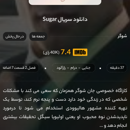
دانلود سریال Sugar
شوگر
جمعه ها
در حال پخش
7.4
(40K رای)
37 دقیقه
جنایی
-
درام
-
رازآلود
فصل 2 قسمت 7 اضافه شد
کاراگاه خصوصی جان شوگر همزمان که سعی می کند با مشکلات
شخصی که در زندگی خود دارد دست و پنجه نرم کند، توسط یک
تهیه کننده مشهور هالیوودی استخدام می شود تا درمورد
ناپدیدشدن نوه محبوب او یعنی اولیویا سیگل تحقیقات بیشتری
انجام دهد و ...