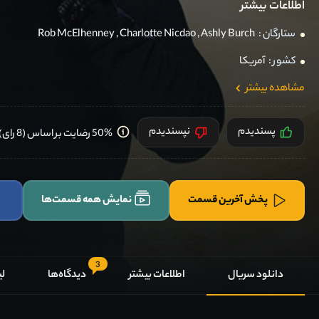
اطلاعات بیشتر
ستارگان :
Ashly Burch
,
Charlotte Nicdao
,
Rob McElhenney
کشور :
آمریکا
مشاهده بیشتر
پسندیدم
نپسندیدم
50% رضایت بر اساس (8 رای) کاربران
پخش آخرین قسمت
نمایش همه قسمت‌ها
3
دانلود سریال
اطلاعات بیشتر
دیدگاه‌ها
لی