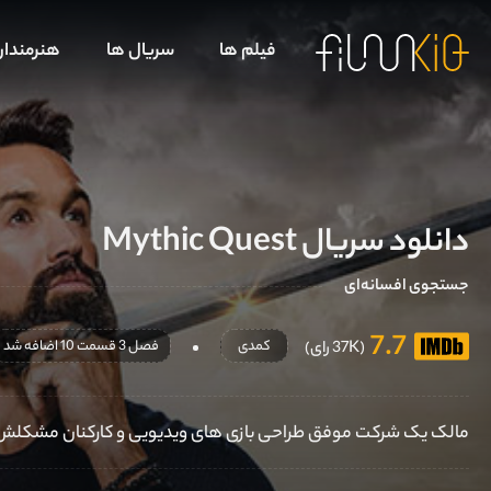
فیلم ها
سریال ها
هنرمندا
دانلود سریال Mythic Quest
جستجوی افسانه‌ای
7.7
کمدی
فصل 3 قسمت 10 اضافه شد
(37K رای)
مالک یک شرکت موفق طراحی بازی های ویدیویی و کارکنان مشکلش برای حفظ بازی موفق خود "