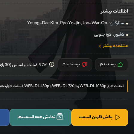
اطلاعات بیشتر
ستارگان :
Joo-Wan On
,
Pyo Ye-jin
,
Young-Dae Kim
کشور :
کره جنوبی
مشاهده بیشتر
پسندیدم
نپسندیدم
97% رضایت بر اساس (30 رای) کاربران
کیفیت های WEB-DL 1080p و WEB-DL 720p و WEB-DL 480p قسمت چهاردهم از انکودر FilmKio اضافه گردید
پخش آخرین قسمت
نمایش همه قسمت‌ها