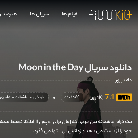
فیلم ها
سریال ها
هنرمندا
دانلود سریال Moon in the Day
ماه در روز
7.1
60 دقیقه
تاریخی
-
عاشقانه
-
فانتزی
(1K رای)
یک درام عاشقانه بین مردی که زمان برای او پس از اینکه توسط 
خود را از دست می دهد و زمانش بی انتها می گذرد.