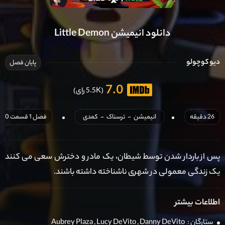
دانلود انیمیشن Little Demon
دیو کوچولو
پایان فصل
7.0
(5.5K رای)
26 دقیقه
انیمیشن
-
ترسناک
-
کمدی
فصل 1 قسمت 10 آخر اضافه شد
پس از باردار شدن توسط شیطان، یک مادر و دخترش سعی می کنند
یک زندگی معمولی در شهری ناشناخته داشته باشند.
اطلاعات بیشتر
ستارگان :
Danny DeVito
,
Lucy DeVito
,
Aubrey Plaza