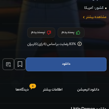
کشور :
آمریکا
مشاهده بیشتر
پسندیدم
نپسندیدم
83% رضایت بر اساس (6 رای) کاربران
دانلود
4
دانلود انیمیشن
اطلاعات بیشتر
دیدگاه‌ها
ل