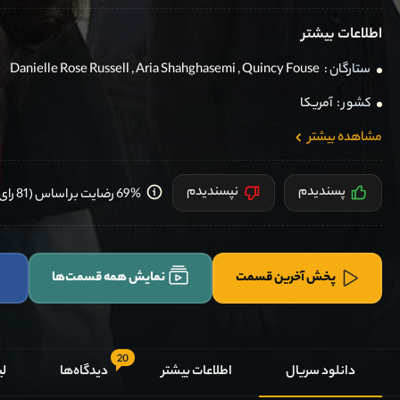
اطلاعات بیشتر
ستارگان :
Quincy Fouse
,
Aria Shahghasemi
,
Danielle Rose Russell
کشور :
آمریکا
مشاهده بیشتر
پسندیدم
نپسندیدم
69% رضایت بر اساس (81 رای) کاربران
پخش آخرین قسمت
نمایش همه قسمت‌ها
20
دانلود سریال
اطلاعات بیشتر
دیدگاه‌ها
لی