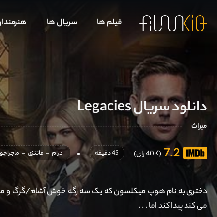
فیلم ها
سریال ها
هنرمندا
دانلود سریال Legacies
میراث
7.2
45 دقیقه
درام
-
فانتزی
-
ماجراجو
(40K رای)
دختری به نام هوپ میکلسون که یک سه رگه خوش آشام/گرگ و میش ن
می کند پیدا کند اما . . .