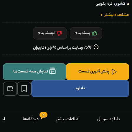
کشور :
کره جنوبی
مشاهده بیشتر
پسندیدم
نپسندیدم
75% رضایت بر اساس (4 رای) کاربران
پخش آخرین قسمت
نمایش همه قسمت‌ها
دانلود
0
دانلود سریال
اطلاعات بیشتر
دیدگاه‌ها
لیس