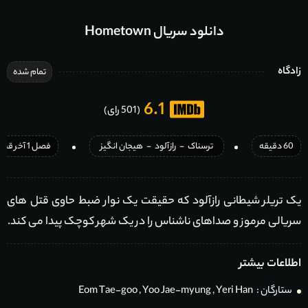
دانلود سریال Hometown
زادگاه
تمام شده
6.1
(501 رای)
60 دقیقه
ترسناک
-
رازآلود
-
هیجان انگیز
فصل 1 آخر قسمت 12 آخر اضافه شد
یک تریلر شیطانی رازآلود که حقیقت یک نوار ضبط حاوی قتل های
سریالی مرموز و صداهای ناشناس را در یک شهر کوچک پیدا می کند.
اطلاعات بیشتر
ستارگان :
Yeri Han
,
Yoo Jae-myung
,
Eom Tae-goo