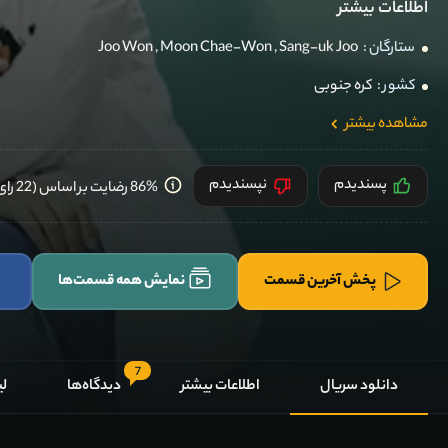
اطلاعات بیشتر
ستارگان :
Sang-uk Joo
,
Moon Chae-Won
,
Joo Won
کشور :
کره جنوبی
مشاهده بیشتر
پسندیدم
نپسندیدم
86% رضایت بر اساس (22 رای) کاربران
پخش آخرین قسمت
نمایش همه قسمت‌ها
7
دانلود سریال
اطلاعات بیشتر
دیدگاه‌ها
لی