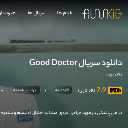
فیلم ها
سریال ها
هنرمندا
دانلود سریال Good Doctor
دکتر خوب
7.9
65 دقیقه
درام
-
عاشقانه
(2.5K رای)
درامی پزشکی در مورد جراحی فردی مبتلا به اختلال اوتیسم و ​​سندرم 