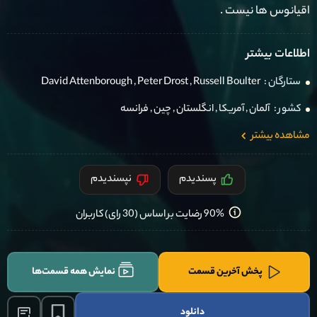
اقیانوس ها نیست .
اطلاعات بیشتر
ستارگان :
Russell Boulter
,
Peter Drost
,
David Attenborough
کشور :
آلمان
,
آمریکا
,
انگلستان
,
چين
,
فرانسه
مشاهده بیشتر
پسندیدم
نپسندیدم
90% رضایت بر اساس (30 رای) کاربران
پخش آخرین قسمت
نمایش همه قسمت‌ها
دانلود