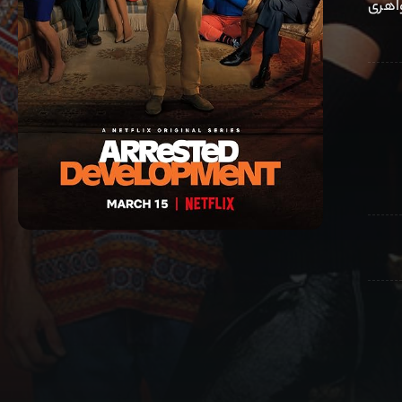
واهری