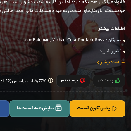
خانواده را کنار هم نگه دارد؛ اما این کار به شدت دشوار است. هر
خودشیفته، با رفتارهای منحصر به فرد و مشکلات مالی خود، چالش‌های 
اطلاعات بیشتر
ستارگان :
Portia de Rossi
,
Michael Cera
,
Jason Bateman
کشور :
آمریکا
مشاهده بیشتر
پسندیدم
نپسندیدم
77% رضایت بر اساس (22 رای) کاربران
پخش آخرین قسمت
نمایش همه قسمت‌ها