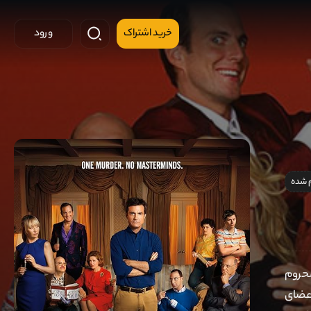
خرید اشتراک
ورود
 شده
محروم
اعضای