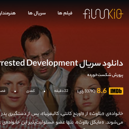
فیلم ها
سریال ها
هنرمندا
دانلود سریال Arrested Development
پرورش شکست‌خورده
8.6
22 دقیقه
کمدی
فصل 5 آخر قسمت 16 آ
(337K رای)
خانواده‌ی «بلاوث» از «اورنج کانتی، کالیفرنیا»، پس از دستگیری پدر
می‌شوند. «مایکل بلاوث»، تنها عضو مسئولیت‌پذیر این خانواده‌ی 