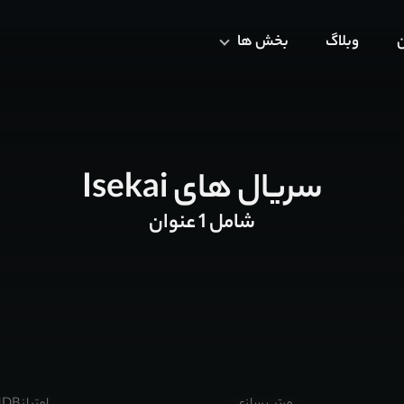
ن
وبلاگ
بخش ها
سریال های Isekai
شامل 1 عنوان