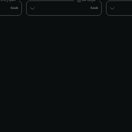
مرتب سازی
امتیاز IMDB
همه
همه
 آخر