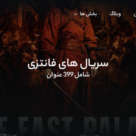
ن
وبلاگ
بخش ها
سریال های فانتزی
شامل 399 عنوان