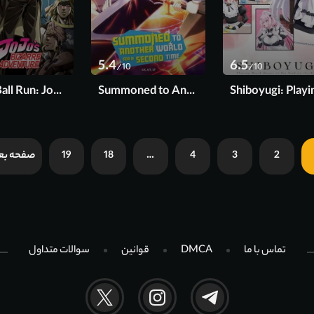
5.4
6.5
/10
/10
Steel Ball Run: JoJo's Bizarre Adventure 2026
Summoned to Another World for a Second Time 2023
2
3
4
…
18
19
صفحه بع
تماس با ما
DMCA
قوانین
سوالات متداول