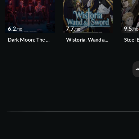
6.2
7.7
9.5
/10
/10
/10
Dark Moon: The Blood Altar 2026
Wistoria: Wand and Sword 2024
د