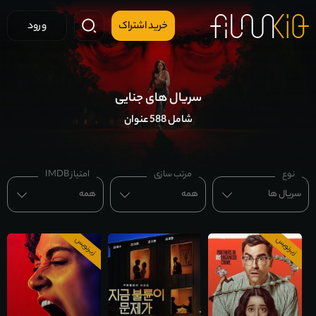
خرید اشتراک
ورود
سریال های جنایی
شامل 588 عنوان
نوع
مرتب سازی
امتیاز IMDB
سریال ها
همه
همه
زیرنویس
زیرنویس
فصل 1
فصل 1
قسمت 8 آخر