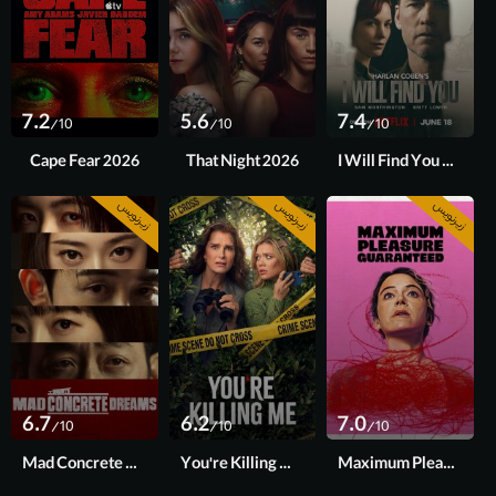
7.2
5.6
7.4
/10
/10
/10
Cape Fear 2026
That Night 2026
I Will Find You 2026
زیرنویس
زیرنویس
زیرنویس
فصل 1
فصل 1
قسمت 10 آخر
6.7
6.2
7.0
/10
/10
/10
Mad Concrete Dreams 2026
You're Killing Me 2026
Maximum Pleasure Guaranteed 2026