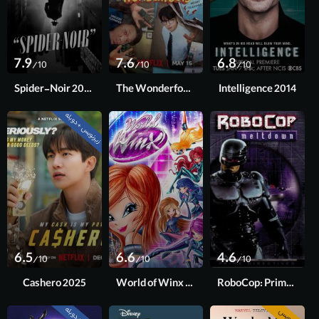
7.9
7.6
6.8
/10
/10
/10
Spider-Noir 2026
The Wonderfools 2026
Intelligence 2014
زیرنویس + دوبله
فصل 1
فصل 2 آخر
قسمت 4
6.5
6.6
4.6
/10
/10
/10
Cashero 2025
World of Winx 2016
RoboCop: Prime Directives 2001
زیرنویس