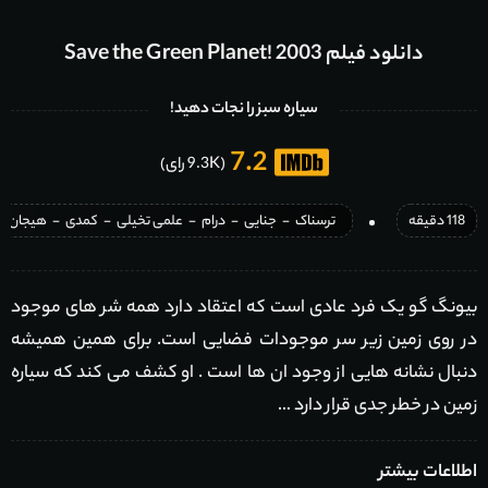
دانلود فیلم Save the Green Planet! 2003
سیاره سبز را نجات دهید!
7.2
(9.3K رای)
118 دقیقه
ترسناک
-
جنایی
-
درام
-
علمی تخیلی
-
کمدی
-
هیجان ان
بیونگ گو یک فرد عادی است که اعتقاد دارد همه شر های موجود
در روی زمین زیر سر موجودات فضایی است. برای همین همیشه
دنبال نشانه هایی از وجود ان ها است . او کشف می کند که سیاره
زمین در خطر جدی قرار دارد …
اطلاعات بیشتر