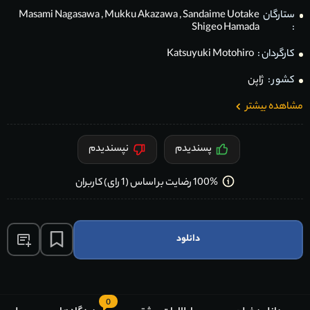
ستارگان
Sandaime Uotake
,
Mukku Akazawa
,
Masami Nagasawa
Shigeo Hamada
:
کارگردان :
Katsuyuki Motohiro
کشور :
ژاپن
مشاهده بیشتر
پسندیدم
نپسندیدم
100% رضایت بر اساس (1 رای) کاربران
دانلود
0