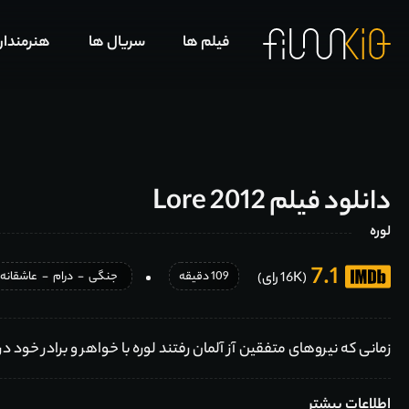
فیلم ها
سریال ها
هنرمندا
دانلود فیلم Lore 2012
لوره
7.1
109 دقیقه
جنگی
-
درام
-
عاشقانه
(16K رای)
زمانی که نیروهای متفقین آز آلمان رفتند لوره با خواهر و برادر خود د
اطلاعات بیشتر