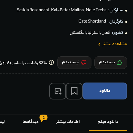
ستارگان :
Nele Trebs
,
Kai-Peter Malina
,
Saskia Rosendahl
کارگردان :
Cate Shortland
کشور :
آلمان
,
استرالیا
,
انگلستان
مشاهده بیشتر
پسندیدم
نپسندیدم
83% رضایت بر اساس (6 رای) کاربران
دانلود
2
دانلود فیلم
اطلاعات بیشتر
دیدگاه‌ها
لیس