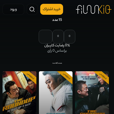
خرید اشتراک
ورود
action
15 عدد
0
0
٪ رضایت کاربران
0
براساس
0
رأی
action
زیرنویس
زیرنویس
زیرنویس