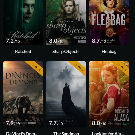
7.2
8.0
8.7
/10
/10
/10
Ratched
Sharp Objects
Fleabag
زیرنویس
زیرنویس
زیرنویس
فصل 1
فصل 2
قسمت 8 آخر
7.9
7.7
8.0
/10
/10
/10
Da Vinci's Demons
The Sandman
Looking for Alaska