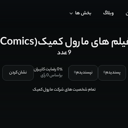
ن
وبلاگ
بخش ها
های مارول کمیک(Marvel Comics)
9 عدد
٪ رضایت کاربران
0
پسندیدم
نپسندیدم
نشان کردن
0
0
براساس
0
رأی
تمام شخصیت های شرکت مارول کمیک