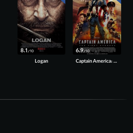
8.1
6.9
/10
/10
Logan
Captain America: The First Avenger