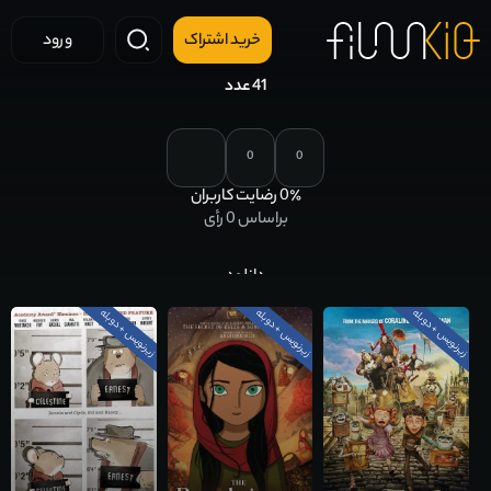
خرید اشتراک
ورود
کارتون
41 عدد
0
0
٪ رضایت کاربران
0
براساس
0
رأی
دانلود
زیرنویس + دوبله
زیرنویس + دوبله
زیرنویس + دوبله