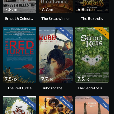
7.8
7.7
6.8
/10
/10
/10
Ernest & Celestine
The Breadwinner
The Boxtrolls
زیرنویس + دوبله
زیرنویس
7.5
7.7
7.5
/10
/10
/10
The Red Turtle
Kubo and the Two Strings
The Secret of Kells
زیرنویس + دوبله
زیرنویس + دوبله
زیرنویس + دوبله