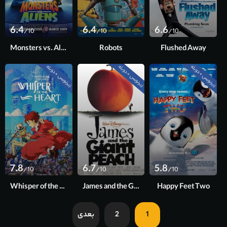
6.4
6.4
6.6
/10
/10
/10
Monsters vs. Aliens
Robots
Flushed Away
زیرنویس + دوبله
زیرنویس + دوبله
زیرنویس + دوبله
7.8
6.7
5.8
/10
/10
/10
Whisper of the Heart
James and the Giant Peach
Happy Feet Two
1
2
بعدی