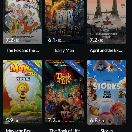
7.2
6.1
7.2
/10
/10
/10
The Fox and the Hound
Early Man
April and the Extraordinary World
زیرنویس + دوبله
زیرنویس + دوبله
زیرنویس + دوبله
5.9
7.2
6.8
/10
/10
/10
Maya the Bee Movie
The Book of Life
Storks