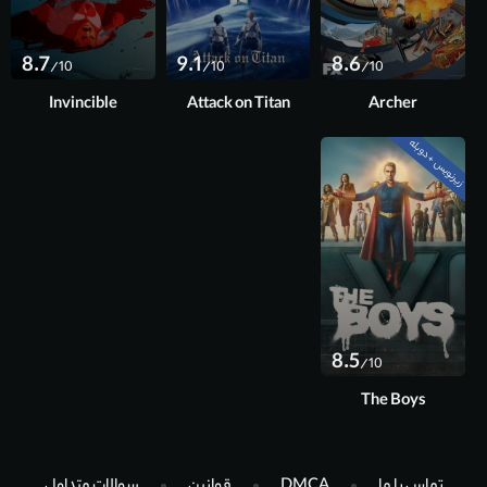
8.7
9.1
8.6
/10
/10
/10
Invincible
Attack on Titan
Archer
زیرنویس + دوبله
فصل 5 آخر
قسمت 8 آخر
8.5
/10
The Boys