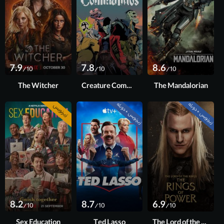
7.9
7.8
8.6
/10
/10
/10
The Witcher
Creature Commandos
The Mandalorian
زیرنویس + دوبله
زیرنویس + دوبله
زیرنویس
فصل 2
فصل 4
قسمت 8 آخر
8.2
8.7
6.9
/10
/10
/10
Sex Education
Ted Lasso
The Lord of the Rings: The Rings of Power