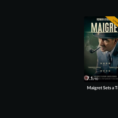
ویس
7.1
/10
Maigret Sets a T