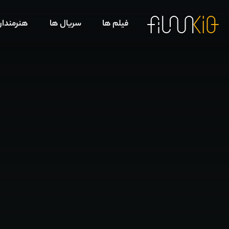
فیلم ها
سریال ها
هنرمندا