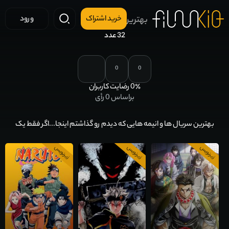
خرید اشتراک
بهترین های حصین
ورود
32 عدد
0
0
٪ رضایت کاربران
0
براساس
0
رأی
بهترین سریال ها و انیمه هایی که دیدم رو گذاشتم اینجا...اگر فقط یک
نفر از این لیست خوشش بیاد واسه من کافیه
زیرنویس
زیرنویس
زیرنویس
فصل 4
فصل 1 آخر
قسمت 8 آخر