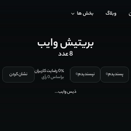
ن
وبلاگ
بخش ها
بریتیش وایب
8 عدد
٪ رضایت کاربران
0
پسندیدم
نپسندیدم
نشان کردن
0
0
براساس
0
رأی
ذیس وایب.‌‌‌..