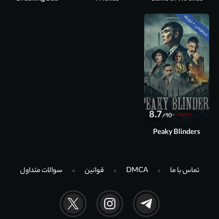
زیرنویس + دوبله
فصل 6 آخر
قسمت 6 آخر
8.7
/10
Peaky Blinders
تماس با ما
DMCA
قوانین
سوالات متداول