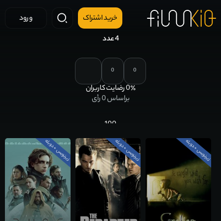
خرید اشتراک
ورود
faves
4 عدد
0
0
٪ رضایت کاربران
0
براساس
0
رأی
100
زیرنویس + دوبله
زیرنویس + دوبله
زیرنویس + دوبله