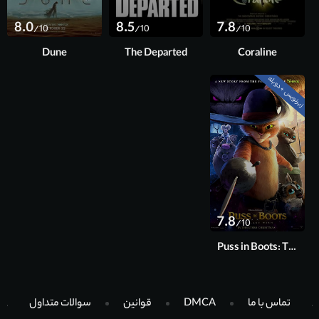
8.0
8.5
7.8
/10
/10
/10
Dune
The Departed
Coraline
زیرنویس + دوبله
7.8
/10
Puss in Boots: The Last Wish
تماس با ما
DMCA
قوانین
سوالات متداول