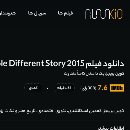
فیلم ها
سریال ها
هنرمندا
دانلود فیلم Kevin Bridges: A Whole Different Story 2015
کوین بریجز: یک داستان کاملاً متفاوت
7.6
85 دقیقه
کمدی
(308 رای)
کوین بریجز، کمدین اسکاتلندی، تئوری اقتصادی، تاریخ هنر و نکات رژیم غذایی را روی صحنه در 
اطلاعات بیشتر