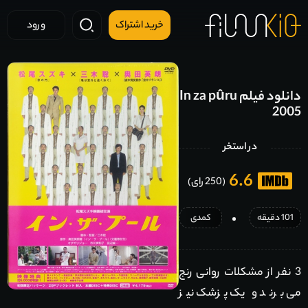
خرید اشتراک
ورود
دانلود فیلم In za pûru
2005
در استخر
6.6
(250 رای)
101 دقیقه
کمدی
3 نفر از مشکلات روانی رنج
می برند و یک پزشک نیز