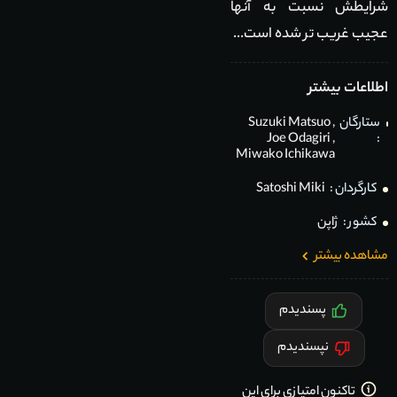
شرایطش نسبت به آنها
عجیب غریب تر شده است...
اطلاعات بیشتر
ستارگان
,
Suzuki Matsuo
Joe Odagiri
,
:
Miwako Ichikawa
کارگردان :
Satoshi Miki
کشور :
ژاپن
مشاهده بیشتر
پسندیدم
نپسندیدم
تاکنون امتیازی برای این