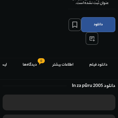
عنوان ثبت نشده است.
دانلود
0
دانلود فیلم
اطلاعات بیشتر
دیدگاه‌ها
لیست
دانلود In za pûru 2005