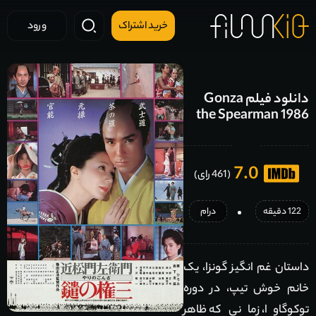
خرید اشتراک
ورود
دانلود فیلم Gonza
the Spearman 1986
7.0
(461 رای)
122 دقیقه
درام
داستان غم انگیز گونزا، یک
خانم خوش تیپ، در دوره
توکوگاوا، زمانی که ظاهر