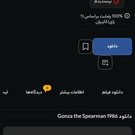
نپسندیدم
100% رضایت بر اساس (1
رای) کاربران
دانلود
0
دانلود فیلم
اطلاعات بیشتر
دیدگاه‌ها
لیست
دانلود Gonza the Spearman 1986