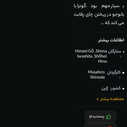
بسیار مهم بود.گونزا با
بانوجو در ریختن چای رقابت
می کند که ...
اطلاعات بیشتر
ستارگان
Shima
,
Hiromi Gô
Iwashita
,
Shôhei
:
Hino
کارگردان
Masahiro
Shinoda
:
کشور :
ژاپن
مشاهده بیشتر
پسندیدم