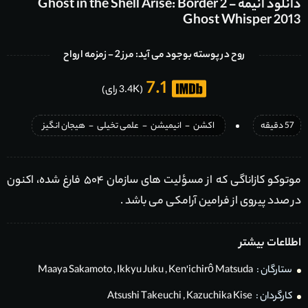
دانلود انیمه Ghost in the Shell Arise: Border 2 -
Ghost Whisper 2013
روح در پوسته بوجود می آید: مرز 2 - زمزمه ارواح
7.1
(3.4K رای)
57 دقیقه
اکشن
-
انیمیشن
-
علمی تخیلی
-
هیجان انگیز
موتوکو کازاناگی که از مسؤلیت های سازمان ۵۰۴ فارغ شده، اکنون
در صدد پیروی از فرامین آرامکی می باشد .
اطلاعات بیشتر
ستارگان :
Ken'ichirô Matsuda
,
Ikkyu Juku
,
Maaya Sakamoto
کارگردان :
Kazuchika Kise
,
Atsushi Takeuchi