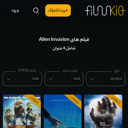
خرید اشتراک
ورود
فیلم های Alien Invasion
شامل 4 عنوان
نوع
مرتب سازی
امتیاز IMDB
فیلم ها
همه
همه
زیرنویس
زیرنویس
زیرنویس