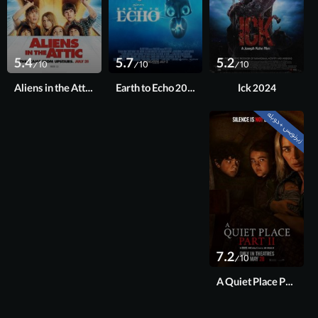
5.4
5.7
5.2
/10
/10
/10
Aliens in the Attic 2009
Earth to Echo 2014
Ick 2024
زیرنویس + دوبله
7.2
/10
A Quiet Place Part II 2020