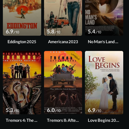
6.9
5.8
5.4
/10
/10
/10
Eddington 2025
Americana 2023
No Man's Land 2020
زیرنویس
5.3
6.0
6.9
/10
/10
/10
Tremors 4: The Legend Begins 2004
Tremors II: Aftershocks 1996
Love Begins 2010