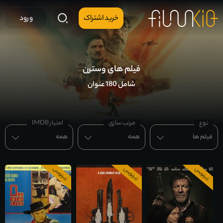
خرید اشتراک
ورود
فیلم های وسترن
شامل 180 عنوان
نوع
مرتب سازی
امتیاز IMDB
فیلم ها
همه
همه
زیرنویس
زیرنویس
زیرنویس