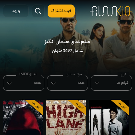
خرید اشتراک
ورود
فیلم های هیجان انگیز
شامل 3497 عنوان
نوع
مرتب سازی
امتیاز IMDB
فیلم ها
همه
همه
زیرنویس
زیرنویس
زیرنویس