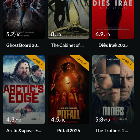
5.2
8
6.9
/10
/10
/10
Ghost Board 2026
The Cabinet of Dr. Caligari 1920
Diés Iraé 2025
زیرنویس
زیرنویس
زیرنویس
4.3
4.5
5.3
/10
/10
/10
Arctic&apos;s Edge 2025
Pitfall 2026
The Truthers 2026