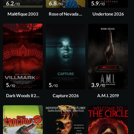
6.2
6.8
5.9
/10
/10
/10
Maléfique 2003
Rose of Nevada 2026
Undertone 2026
5
5
3.9
/10
/10
/10
Dark Woods II 2015
Capture 2026
A.M.I. 2019