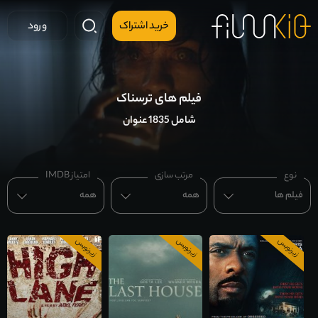
خرید اشتراک
ورود
فیلم های ترسناک
شامل 1835 عنوان
نوع
مرتب سازی
امتیاز IMDB
فیلم ها
همه
همه
زیرنویس
زیرنویس
زیرنویس