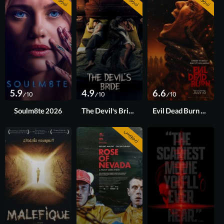
5.9
4.9
6.6
/10
/10
/10
Soulm8te 2026
The Devil's Bride 2025
Evil Dead Burn 2026
زیرنویس