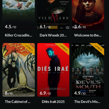
4.5
6.1
3.6
/10
/10
/10
Killer Crocodile 2 2019
Dark Woods 2003
Welcome to the Circle 2020
زیرنویس
زیرنویس
زیرنویس
8
6.9
4.9
/10
/10
/10
The Cabinet of Dr. Caligari 1920
Diés Iraé 2025
The Devil's Mouth 2026