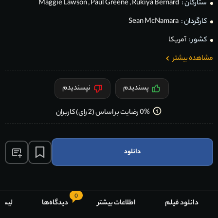
ستارگان :
Rukiya Bernard
,
Paul Greene
,
Maggie Lawson
کارگردان :
Sean McNamara
کشور :
آمریکا
مشاهده بیشتر
پسندیدم
نپسندیدم
0% رضایت بر اساس (2 رای) کاربران
دانلود
0
دانلود فیلم
اطلاعات بیشتر
دیدگاه‌ها
لیست