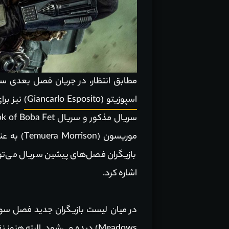
مطابق انتظار، در جریان فصل بعدی سریال The Mandalorian پدرو پاسکال (Pedro Pascal) مجددا ایفاگر نقش د
اسپوزیتو (Giancarlo Esposito)
نیز برا
اشاره کرد.