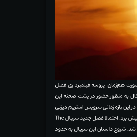
 صورت هم‌زمان، پروسه فیلمبرداری فصل
برای عدم آمادگی پاسکال به منظور حضور در پشت صحنه این
ال 2021 بود. با این حال، در این بازه زمانی سرویس استریم دیزنی
و The Book of Boba Fett را پیش برد. احتمالا فصل جدید سریال The
هه نسبت به اتفاقات پایانی سریال The Book of Boba Fett آغاز خواهد شد. شروع داستان این سریال به حدود