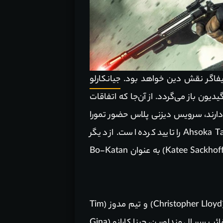
جیانکارلو
ون باز می‌گردد. از آن‌جا که اتفاقات
در یک راستا قرار دارند، سرویس دیزنی پلاس حضور تمورا
موریسون (Temuera Morrison)‌ به عنوان بوبا فت و روزاریو داوسن (Rosario Dawson) به عنوان Ahsoka Tano را تایید کرده است. از دیگر
بازیگران فصل‌های پیشین سریال می‌توان به کارل ودرز (Cal Weathers) به عنوان کارگا و کتی ساکوف (Katee Sackhoff) به عنوان Bo-Katan
در میان لیست بازیگران جدید فصل سوم سریال The Mandalorian نام اشخاصی نظیر کریستوفر لوید (Christopher Lloyd) و تیم مدوز (Tim