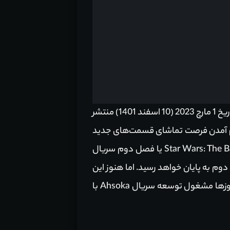
براساس تایید سرویس استریم دیزنی پلاس، فصل سوم سریال The Mandalorian در آینده‌ای نزدیک و در تاریخ 1 مارچ 2023 (10 اسفند 1401) منتشر
 دو هفته را تا فراهم آمدن فرصت تماشای قسمت‌های جدید
سریال منتظر بمانند. از دیگر سریال‌های در حال توسعه این فرنچایز می‌توان به سریال انیمیشنی Star Wars: The Bad Batch یا فصل دوم سریال
 فصل دوم به پایان خواهد رسید. اما هنوز این
موضوع به صورت رسمی تایید نشده است. علاوه‌بر این، تیم حاضر در شرکت‌های لوکاس فیلم و دیزنی این روزها مشغول توسعه سریال Ahsoka با