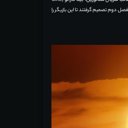
Meadows) دیده می‌شود. البته هنوز نقش‌های احتمالی این بازیگران مشخص نیست. مشخصا بزرگ‌ترین غائب سریال مندلورین، جینا کارانو (Gina
 فصل دوم تصمیم گرفتند تا این بازیگر را