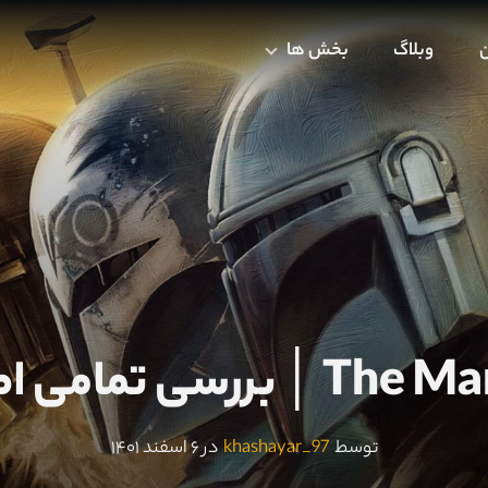
ن
وبلاگ
بخش ها
توسط
khashayar_97
در ۶ اسفند ۱۴۰۱