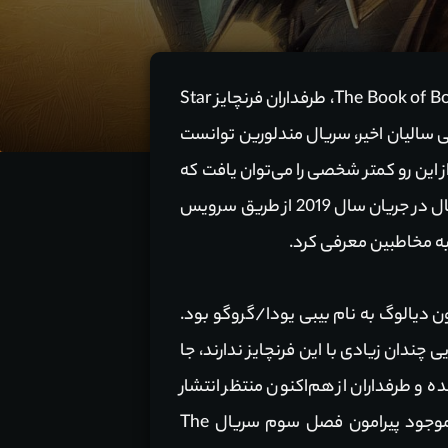
و انتشار فصل نخست سریال The Book of Boba Fett، طرفداران فرنچایز Star
 سالیان اخیر، سریال مندلورین توانست
ز این رو کمتر شخصی را می‌توان یافت که
از جهان سازی، داستان و شخصیت‌های معرفی شده در جریان این عنوان ناراضی باشد. فصل نخست این سریال در جریان سال 2019 از طریق سرویس
به مخاطبین معرفی کرد.
وست داشتنی و بدون دیالوگ به نام بیبی یودا/گروگو بود.
دل تمامی طرفداران Star Wars و مخاطبینی که آشنایی چندان زیادی با این فرنچایز ندارند، جا
 و طرفداران از هم‌اکنون منتظر انتشار
قسمت‌های جدید آن هستند. از این رو تصمیم گرفتیم تا در این مطلب به بررسی کامل تمامی اطلاعات موجود پیرامون فصل سوم سریال The