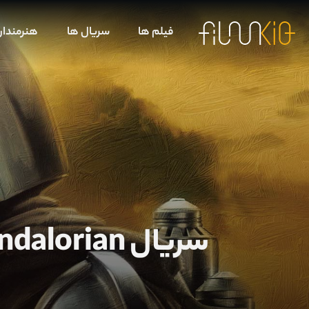
فیلم ها
سریال ها
هنرمندا
سریال The Mandalorian │ بررسی تمامی اطلاعات فصل سوم