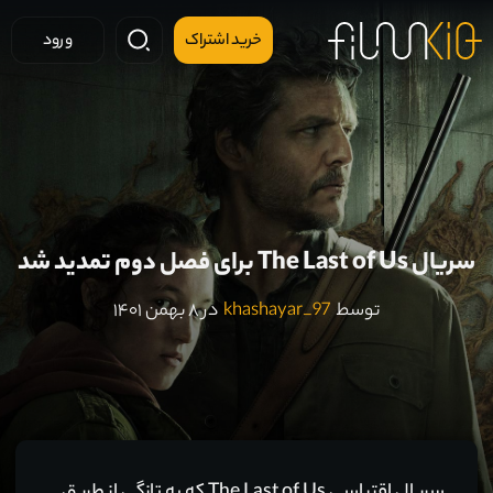
خرید اشتراک
ورود
سریال The Last of Us برای فصل دوم تمدید شد
توسط
khashayar_97
در ۸ بهمن ۱۴۰۱