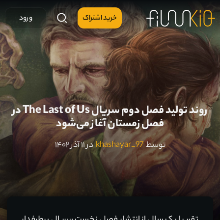
خرید اشتراک
ورود
روند تولید فصل دوم سریال The Last of Us در
فصل زمستان آغاز می‌شود
توسط
khashayar_97
در ۱۱ آذر ۱۴۰۲