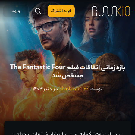
خرید اشتراک
ورود
بازه زمانی اتفاقات فیلم The Fantastic Four
مشخص شد
توسط
khashayar_97
در ۷ تیر ۱۴۰۳